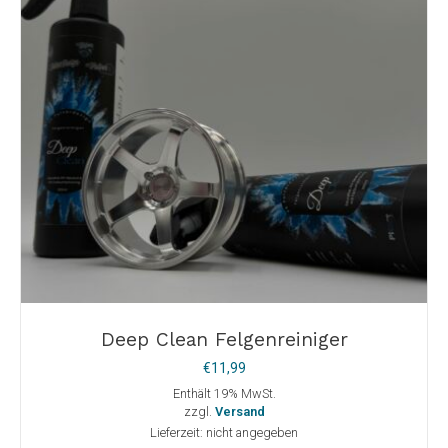
der
Produktseite
gewählt
werden
Deep Clean Felgenreiniger
€
11,99
Enthält 19% MwSt.
zzgl.
Versand
Lieferzeit: nicht angegeben