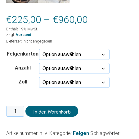
Preisspanne
€
225,00
–
€
960,00
Enthält 19% MwSt.
€225,00
zzgl.
Versand
Lieferzeit: nicht angegeben
bis
Felgenkarton
€960,00
Anzahl
Zoll
CNC-
In den Warenkorb
Glanzgedreht
/
Original
Artikelnummer:
n. v.
Kategorie:
Felgen
Schlagwörter:
Cupra