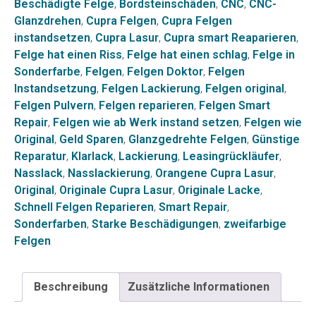
Beschädigte Felge
,
Bordsteinschäden
,
CNC
,
CNC-
Menge
Glanzdrehen
,
Cupra Felgen
,
Cupra Felgen
instandsetzen
,
Cupra Lasur
,
Cupra smart Reaparieren
,
Felge hat einen Riss
,
Felge hat einen schlag
,
Felge in
Sonderfarbe
,
Felgen
,
Felgen Doktor
,
Felgen
Instandsetzung
,
Felgen Lackierung
,
Felgen original
,
Felgen Pulvern
,
Felgen reparieren
,
Felgen Smart
Repair
,
Felgen wie ab Werk instand setzen
,
Felgen wie
Original
,
Geld Sparen
,
Glanzgedrehte Felgen
,
Günstige
Reparatur
,
Klarlack
,
Lackierung
,
Leasingrückläufer
,
Nasslack
,
Nasslackierung
,
Orangene Cupra Lasur
,
Original
,
Originale Cupra Lasur
,
Originale Lacke
,
Schnell Felgen Reparieren
,
Smart Repair
,
Sonderfarben
,
Starke Beschädigungen
,
zweifarbige
Felgen
Beschreibung
Zusätzliche Informationen