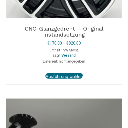
CNC-Glanzgedreht – Original
Instandsetzung
Preisspanne:
€
170,00
–
€
820,00
€170,00
Enthält 19% MwSt.
bis
zzgl.
Versand
€820,00
Lieferzeit: nicht angegeben
Dieses
Ausführung wählen
Produkt
weist
mehrere
Varianten
auf.
Die
Optionen
können
auf