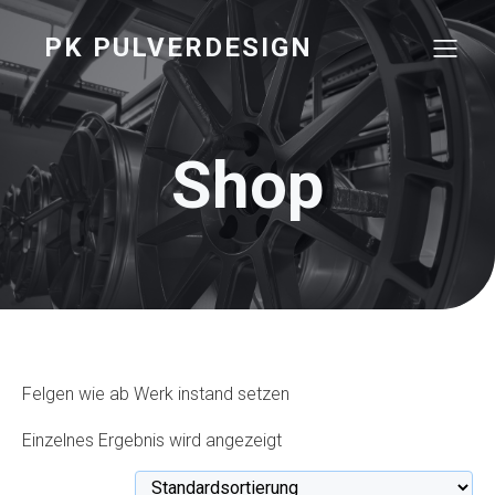
PK PULVERDESIGN
Shop
Felgen wie ab Werk instand setzen
Einzelnes Ergebnis wird angezeigt