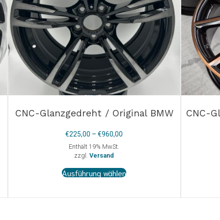
CNC-Glanzgedreht / Original BMW
CNC-Gl
Preisspanne:
€
225,00
–
€
960,00
€225,00
Enthält 19% MwSt.
bis
zzgl.
Versand
€960,00
Dieses
Ausführung wählen
Produkt
weist
mehrere
Varianten
auf.