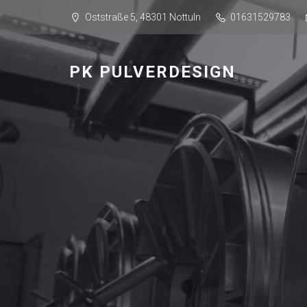
Oststraße 5, 48301 Nottuln
01631529783
PK PULVERDESIGN