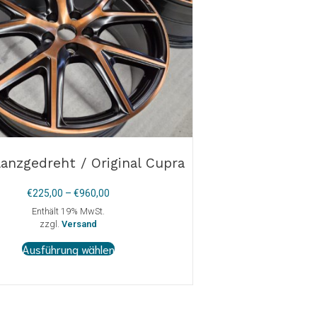
anzgedreht / Original Cupra
Preisspanne:
€
225,00
–
€
960,00
€225,00
Enthält 19% MwSt.
bis
zzgl.
Versand
€960,00
Dieses
Ausführung wählen
Produkt
weist
mehrere
Varianten
auf.