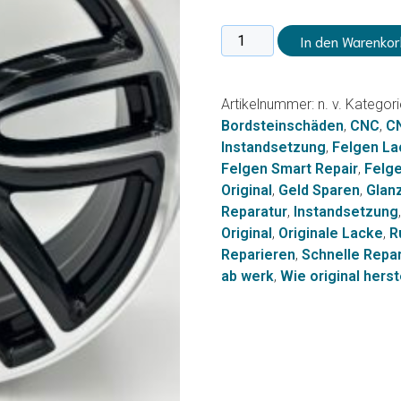
CNC-
In den Warenkor
Glanzgedreht
-
Original
Artikelnummer:
n. v.
Kategori
Instandsetzung
Bordsteinschäden
,
CNC
,
C
Menge
Instandsetzung
,
Felgen La
Felgen Smart Repair
,
Felge
Original
,
Geld Sparen
,
Glan
Reparatur
,
Instandsetzung
Original
,
Originale Lacke
,
R
Reparieren
,
Schnelle Repa
ab werk
,
Wie original herst