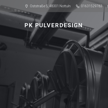
Oststraße 5, 48301 Nottuln
01631529783
PK PULVERDESIGN