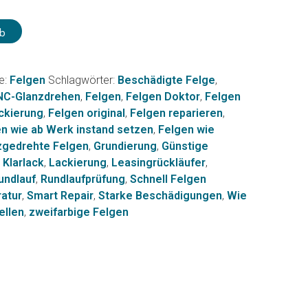
b
e:
Felgen
Schlagwörter:
Beschädigte Felge
,
NC-Glanzdrehen
,
Felgen
,
Felgen Doktor
,
Felgen
ckierung
,
Felgen original
,
Felgen reparieren
,
n wie ab Werk instand setzen
,
Felgen wie
zgedrehte Felgen
,
Grundierung
,
Günstige
,
Klarlack
,
Lackierung
,
Leasingrückläufer
,
undlauf
,
Rundlaufprüfung
,
Schnell Felgen
ratur
,
Smart Repair
,
Starke Beschädigungen
,
Wie
ellen
,
zweifarbige Felgen