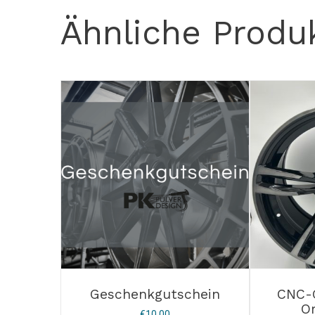
Ähnliche Produ
Geschenkgutschein
CNC-G
O
€
10,00