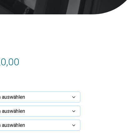
Preisspanne:
0,00
€170,00
bis
€820,00