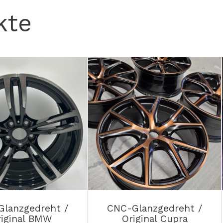
kte
lanzgedreht /
CNC-Glanzgedreht /
riginal BMW
Original Cupra