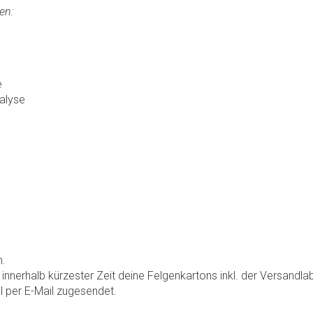
en:
e
alyse
n.
 innerhalb kürzester Zeit deine Felgenkartons inkl. der Versandla
 per E-Mail zugesendet.