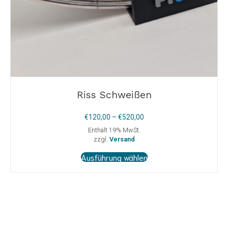
Riss Schweißen
Preisspanne:
€
120,00
–
€
520,00
€120,00
Enthält 19% MwSt.
bis
zzgl.
Versand
€520,00
Dieses
Ausführung wählen
Produkt
weist
mehrere
Varianten
auf.
Die
Optionen