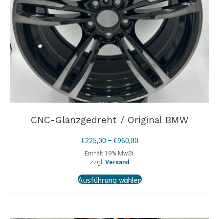
CNC-Glanzgedreht / Original BMW
Preisspanne:
€
225,00
–
€
960,00
€225,00
Enthält 19% MwSt.
bis
zzgl.
Versand
€960,00
Dieses
Ausführung wählen
Produkt
weist
mehrere
Varianten