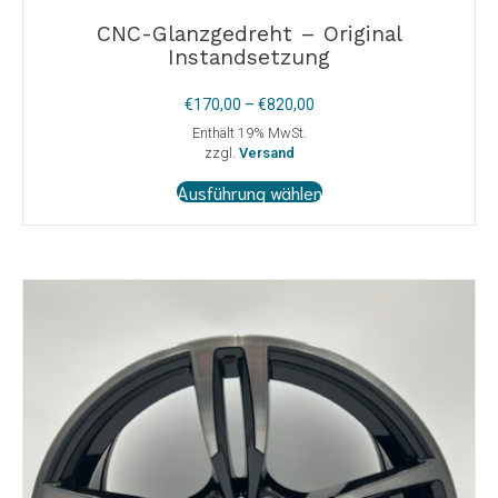
CNC-Glanzgedreht – Original
Instandsetzung
Preisspanne:
€
170,00
–
€
820,00
€170,00
Enthält 19% MwSt.
bis
zzgl.
Versand
€820,00
Dieses
Ausführung wählen
Produkt
weist
mehrere
Varianten
auf.
Die
Optionen
können
auf
der
Produktseite
gewählt
werden