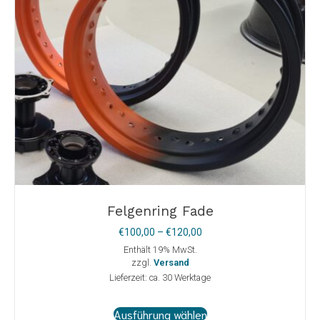
gewählt
werden
Felgenring Fade
Preisspanne:
€
100,00
–
€
120,00
€100,00
Enthält 19% MwSt.
bis
zzgl.
Versand
€120,00
Lieferzeit: ca. 30 Werktage
Dieses
Ausführung wählen
Produkt