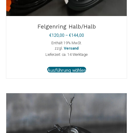
Felgenring Halb/Halb
Preisspanne:
€
120,00
–
€
144,00
€120,00
Enthält 19% MwSt.
bis
zzgl.
Versand
€144,00
Lieferzeit: ca. 14 Werktage
Dieses
Ausführung wählen
Produkt
weist
mehrere
Varianten
auf.
Die
Optionen
können
auf
der