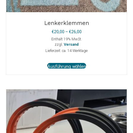
Lenkerklemmen
Preisspanne:
€
20,00
–
€
26,00
€20,00
Enthält 19% MwSt.
bis
zzgl.
Versand
€26,00
Lieferzeit: ca. 14 Werktage
Dieses
Ausführung wählen
Produkt
weist
mehrere
Varianten
auf.
Die
Optionen
können
auf
der
Produktseite