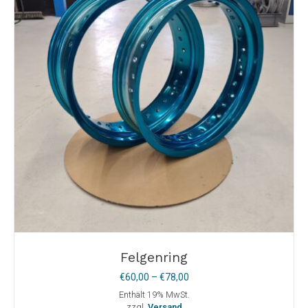
können
auf
der
Produktseite
gewählt
werden
Felgenring
Preisspanne:
€
60,00
–
€
78,00
€60,00
Enthält 19% MwSt.
bis
zzgl.
Versand