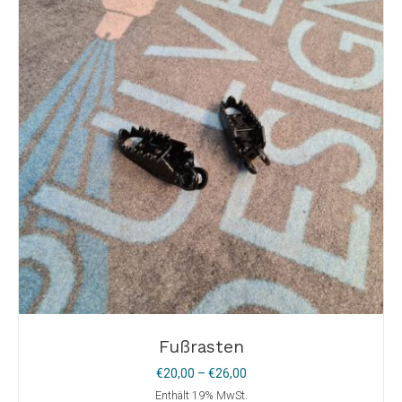
Fußrasten
Preisspanne:
€
20,00
–
€
26,00
€20,00
Enthält 19% MwSt.