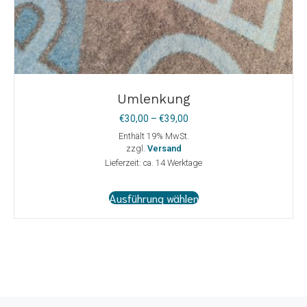
Umlenkung
Preisspanne:
€
30,00
–
€
39,00
€30,00
Enthält 19% MwSt.
bis
zzgl.
Versand
€39,00
Lieferzeit: ca. 14 Werktage
Dieses
Ausführung wählen
Produkt
weist
mehrere
Varianten
auf.
Die
Optionen