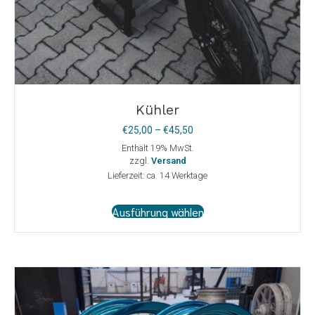
Kühler
Preisspanne:
€
25,00
–
€
45,50
€25,00
Enthält 19% MwSt.
bis
zzgl.
Versand
€45,50
Lieferzeit: ca. 14 Werktage
Dieses
Ausführung wählen
Produkt
weist
mehrere
Varianten
auf.
Die
Optionen