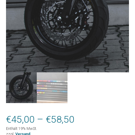
Preisspanne:
€
45,00
–
€
58,50
Enthält 19% MwSt.
€45,00
zzgl.
Versand