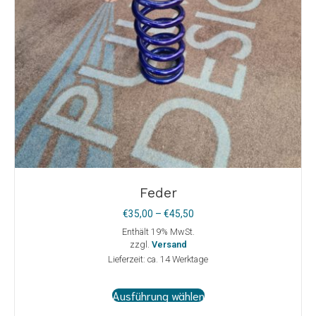
gewählt
werden
Feder
Preisspanne:
€
35,00
–
€
45,50
€35,00
Enthält 19% MwSt.
bis
zzgl.
Versand
€45,50
Lieferzeit: ca. 14 Werktage
Dieses
Ausführung wählen
Produkt
weist