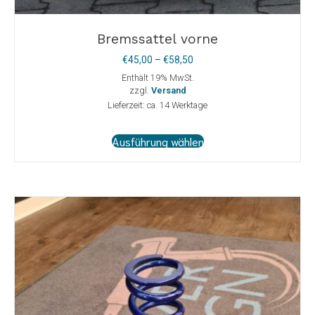
Bremssattel vorne
Preisspanne:
€
45,00
–
€
58,50
€45,00
Enthält 19% MwSt.
bis
zzgl.
Versand
€58,50
Lieferzeit: ca. 14 Werktage
Dieses
Ausführung wählen
Produkt
weist
mehrere
Varianten
auf.
Die
Optionen
können
auf
der
Produktseite