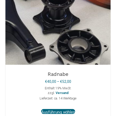
Radnabe
Preisspanne:
€
40,00
–
€
52,00
€40,00
Enthält 19% MwSt.
bis
zzgl.
Versand
€52,00
Lieferzeit: ca. 14 Werktage
Dieses
Ausführung wählen
Produkt