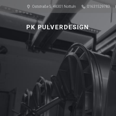
Oststraße 5, 48301 Nottuln
01631529783
PK PULVERDESIGN