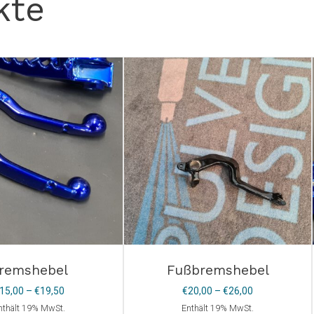
kte
remshebel
Fußbremshebel
Preisspanne:
Preisspanne:
15,00
–
€
19,50
€
20,00
–
€
26,00
€15,00
€20,00
nthält 19% MwSt.
Enthält 19% MwSt.