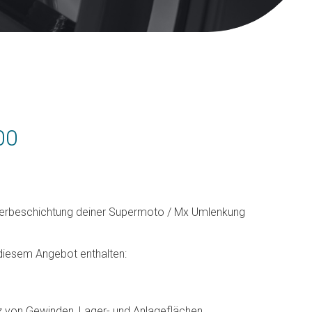
Preisspanne:
00
€30,00
bis
Pulverbeschichtung deiner Supermoto / Mx Umlenkung
€39,00
 diesem Angebot enthalten:
z von Gewinden, Lager- und Anlageflächen