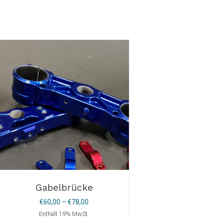
Gabelbrücke
Preisspanne:
€
60,00
–
€
78,00
€60,00
Enthält 19% MwSt.