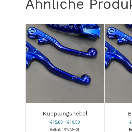
Ähnliche Produ
Kupplungshebel
B
Preisspanne:
€
15,00
–
€
19,50
€
€15,00
Enthält 19% MwSt.
E