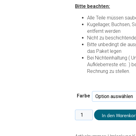
Bitte beachten:
Alle Teile müssen saube
Kugellager, Buchsen, 
entfernt werden
Nicht zu beschichtende 
Bitte unbedingt die au
das Paket legen
Bei Nichteinhaltung ( U
Aufkleberreste etc. ) b
Rechnung zu stellen.
Farbe
Umlenkung
In den Warenkor
Menge