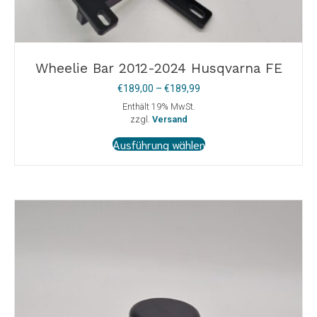
Wheelie Bar 2012-2024 Husqvarna FE
Preisspanne:
€
189,00
–
€
189,99
€189,00
Enthält 19% MwSt.
bis
zzgl.
Versand
€189,99
Dieses
Ausführung wählen
Produkt
weist
mehrere
Varianten
auf.
Die
Optionen
können
auf
der
Produktseite