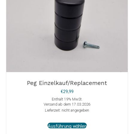
gewählt
werden
Peg Einzelkauf/Replacement
€
29,99
Enthält 19% MwSt.
Versand ab dem 17.03.2026
Lieferzeit: nicht angegeben
Dieses
Ausführung wählen
Produkt
weist