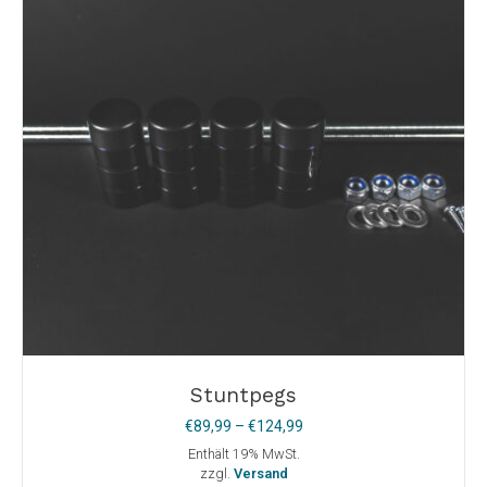
können
auf
der
Produktseite
gewählt
werden
Stuntpegs
Preisspanne:
€
89,99
–
€
124,99
€89,99
Enthält 19% MwSt.
bis
zzgl.
Versand