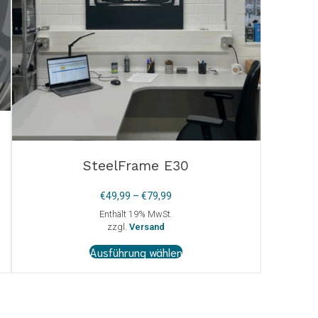
SteelFrame E30
Preisspanne:
€
49,99
–
€
79,99
€49,99
Enthält 19% MwSt.
bis
zzgl.
Versand
€79,99
Dieses
Ausführung wählen
Produkt
weist
mehrere
Varianten