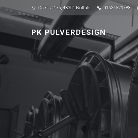
Oststraße 5, 48301 Nottuln
01631529783
PK PULVERDESIGN